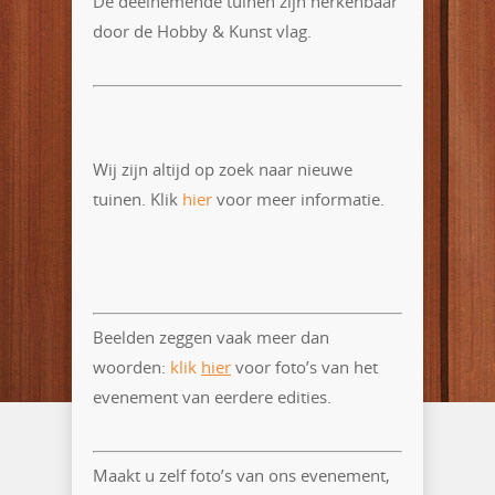
De deelnemende tuinen zijn herkenbaar
door de Hobby & Kunst vlag.
Wij zijn altijd op zoek naar nieuwe
tuinen. Klik
hier
voor meer informatie.
Beelden zeggen vaak meer dan
woorden:
klik
hier
voor foto’s van het
evenement van eerdere edities.
Maakt u zelf foto’s van ons evenement,